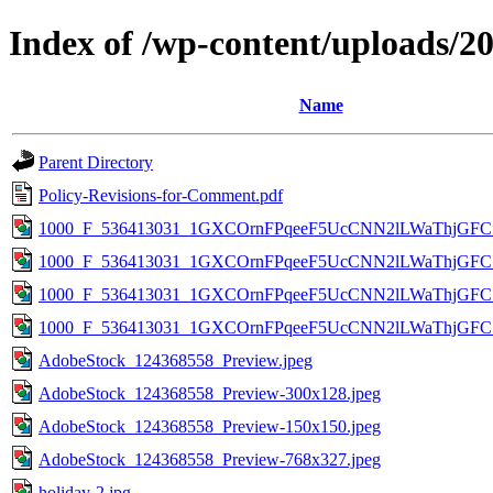
Index of /wp-content/uploads/2
Name
Parent Directory
Policy-Revisions-for-Comment.pdf
1000_F_536413031_1GXCOrnFPqeeF5UcCNN2lLWaThjGFC7
1000_F_536413031_1GXCOrnFPqeeF5UcCNN2lLWaThjGFC7k
1000_F_536413031_1GXCOrnFPqeeF5UcCNN2lLWaThjGFC7k
1000_F_536413031_1GXCOrnFPqeeF5UcCNN2lLWaThjGFC7k
AdobeStock_124368558_Preview.jpeg
AdobeStock_124368558_Preview-300x128.jpeg
AdobeStock_124368558_Preview-150x150.jpeg
AdobeStock_124368558_Preview-768x327.jpeg
holiday-2.jpg