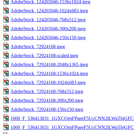
AdobeStock_124265046-1536x1024.jpeg
AdobeStock_124265046-1024x683.jpeg
AdobeStock_124265046-768x512.jpeg
AdobeStock_124265046-300x200.jpeg
AdobeStock_124265046-150x150.jpeg
AdobeStock_72924168.jpeg
AdobeStock_72924168-scaled.jpeg
AdobeStock_72924168-2048x1365.jpeg
AdobeStock_72924168-1536x1024.jpeg
AdobeStock_72924168-1024x683.jpeg
AdobeStock_72924168-768x512.jpeg
AdobeStock_72924168-300x200.jpeg
AdobeStock_72924168-150x150.jpeg
1000_F_536413031_1GXCOrnFPqeeF5UcCNN2lLWaThjGFC7
1000_F_536413031_1GXCOrnFPqeeF5UcCNN2lLWaThjGFC7k