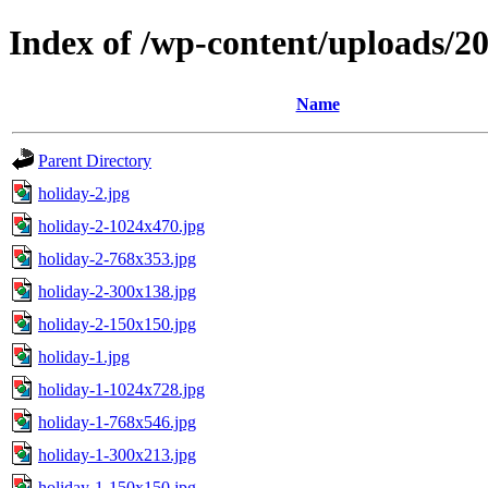
Index of /wp-content/uploads/2
Name
Parent Directory
holiday-2.jpg
holiday-2-1024x470.jpg
holiday-2-768x353.jpg
holiday-2-300x138.jpg
holiday-2-150x150.jpg
holiday-1.jpg
holiday-1-1024x728.jpg
holiday-1-768x546.jpg
holiday-1-300x213.jpg
holiday-1-150x150.jpg